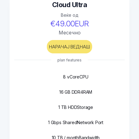
Cloud Ultra
Веќе од
€49.00EUR
Месечно
НАРАЧАЈ ВЕДНАШ
plan features
8 vCore
CPU
16 GB DDR4
RAM
1 TB HDD
Storage
1 Gbps Shared
Network Port
10 TB / month
Bandwidth