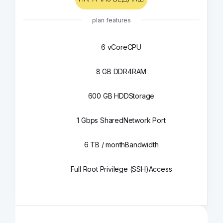
plan features
6 vCore
CPU
8 GB DDR4
RAM
600 GB HDD
Storage
1 Gbps Shared
Network Port
6 TB / month
Bandwidth
Full Root Privilege (SSH)
Access