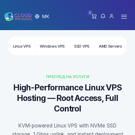
0
MK
Linux VPS
Windows VPS
SSD VPS
AMD Servers
In
ПРЕГЛЕД НА УСЛУГИ
High-Performance Linux VPS
Hosting — Root Access, Full
Control
KVM-powered Linux VPS with NVMe SSD
storage, 1 Gbps uplink, and instant deployment