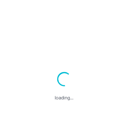
Převod v doméně
Zobrazit košík
PROCHÁZET PRODUKTY & SLUŽBY
formance Linux VPS Hosti
Access, Full Control
loading...
S with NVMe SSD storage, 1 Gbps uplink, and instant d
USA, Germany, Netherlands, and Canada.